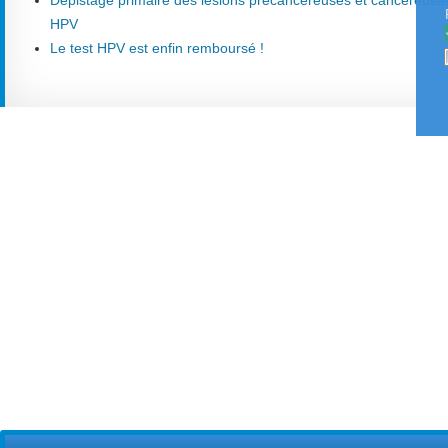
Dépistage primaire des lésions précancéreuses et cancéreuses
HPV
Le test HPV est enfin remboursé !