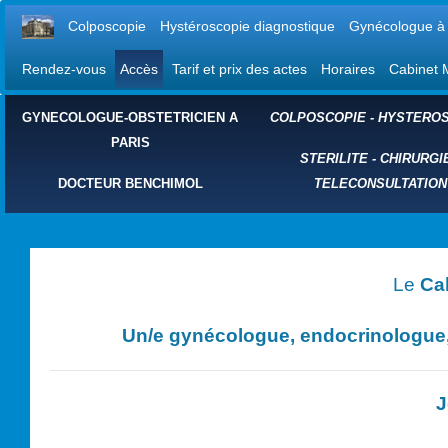
Colposcopie
Hystéroscopie diagnostique
Gynécologue à 
Rendez-vous
Accès
Tarif et prix des actes
Horaires
Cabinet 
GYNECOLOGUE-OBSTETRICIEN A
COLPOSCOPIE
-
HYSTEROS
PARIS
STERILITE
-
CHIRURGI
DOCTEUR BENCHIMOL
TELECONSULTATION
Le
Ca
Un/e
gynécologue, endocrinologue, 
J