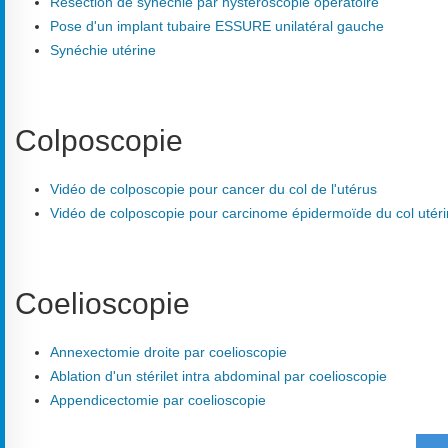
Résection de synéchie par hystéroscopie opératoire
Pose d'un implant tubaire ESSURE unilatéral gauche
Synéchie utérine
Colposcopie
Vidéo de colposcopie pour cancer du col de l'utérus
Vidéo de colposcopie pour carcinome épidermoïde du col utéri
Coelioscopie
Annexectomie droite par coelioscopie
Ablation d'un stérilet intra abdominal par coelioscopie
Appendicectomie par coelioscopie