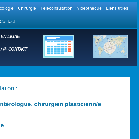
cologie
Chirurgie
Téléconsultation
Vidéothèque
Liens utiles
Contact
 EN LIGNE
 /
@
CONTACT
ation :
érologue, chirurgien plasticien
n/e
le