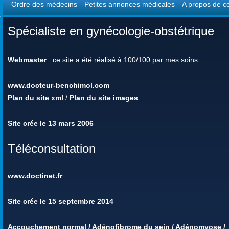
Ordre des médecins
Petites annonces médicales
A propos de ce
Spécialiste en gynécologie-obstétrique
Webmaster
: ce site a été réalisé à 100/100 par mes soins
www.docteur-benchimol.com
Plan du site xml
/
Plan du site images
Site crée le 13 mars 2006
Téléconsultation
www.doctinet.fr
Site crée le 15 septembre 2014
Accouchement normal
/
Adénofibrome du sein
/
Adénomyose
/