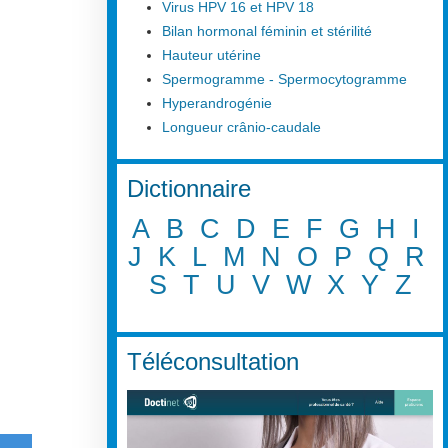
Virus HPV 16 et HPV 18
Bilan hormonal féminin et stérilité
Hauteur utérine
Spermogramme - Spermocytogramme
Hyperandrogénie
Longueur crânio-caudale
Dictionnaire
A
B
C
D
E
F
G
H
I
J
K
L
M
N
O
P
Q
R
S
T
U
V
W
X
Y
Z
Téléconsultation