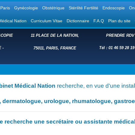
Paris
Gynécologie
Obstétrique
Stérilité Fertilité
Endoscopie
On
Médical Nation
Curriculum Vitae
Dictionnaire
F.A.Q
Plan du site
COPIE
11 PLACE DE LA NATION,
PRENDRE RDV
E
-
Tél : 01 46 59 28 19
75011, PARIS, FRANCE
binet Médical Nation
recherche, en vue d'une install
dermatologue, urologue, rhumatologue, gastroent
e recherche une secrétaire ou assistante médica