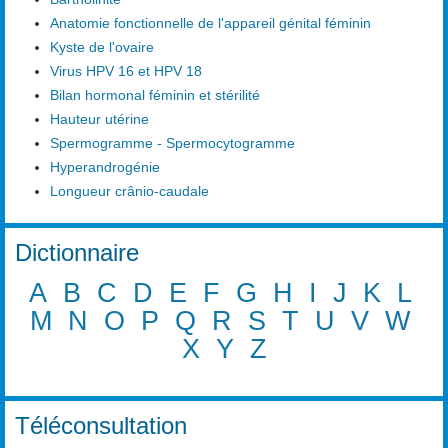
Anatomie fonctionnelle de l'appareil génital féminin
Kyste de l'ovaire
Virus HPV 16 et HPV 18
Bilan hormonal féminin et stérilité
Hauteur utérine
Spermogramme - Spermocytogramme
Hyperandrogénie
Longueur crânio-caudale
Dictionnaire
A
B
C
D
E
F
G
H
I
J
K
L
M
N
O
P
Q
R
S
T
U
V
W
X
Y
Z
Téléconsultation