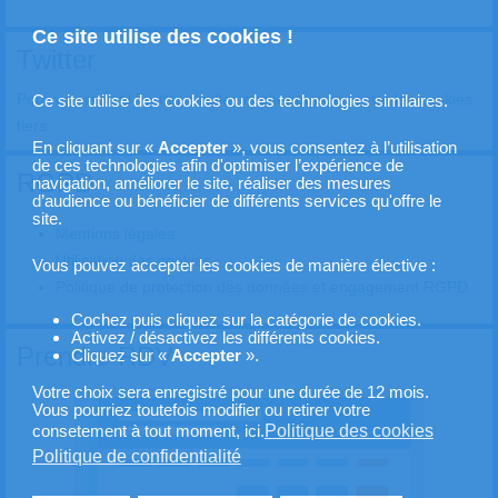
Ce site utilise des cookies !
Twitter
Pour voir mon fil Twitter veuillez cocher puis accepter les cookies
Ce site utilise des cookies ou des technologies similaires.
tiers
En cliquant sur «
Accepter
», vous consentez à l’utilisation
de ces technologies afin d'optimiser l’expérience de
RGPD
navigation, améliorer le site, réaliser des mesures
d’audience ou bénéficier de différents services qu'offre le
site.
Mentions légales
Utilisation des cookies
Vous pouvez accepter les cookies de manière élective :
Politique de protection des données et engagement RGPD
Cochez puis cliquez sur la catégorie de cookies.
Activez / désactivez les différents cookies.
Prendre RDV
Cliquez sur «
Accepter
».
Votre choix sera enregistré pour une durée de 12 mois.
Vous pourriez toutefois modifier ou retirer votre
Politique des cookies
consetement à tout moment, ici.
Politique de confidentialité