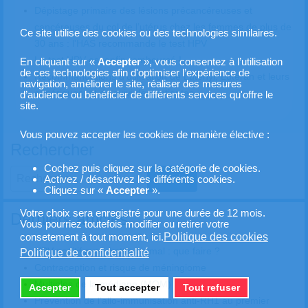
Dépistage primaire des lésions précancéreuses et
cancéreuses du col de l’utérus chez les femmes de plus de
Ce site utilise des cookies ou des technologies similaires.
30 ans : l'HAS recommande le test HPV
Le test HPV est enfin remboursé !
En cliquant sur «
Accepter
», vous consentez à l’utilisation
de ces technologies afin d'optimiser l’expérience de
Recommandations d’utilisation de Lutényl, Lutéran et leurs
navigation, améliorer le site, réaliser des mesures
génériques, et de suivi des patientes
d’audience ou bénéficier de différents services qu'offre le
site.
Vous pouvez accepter les cookies de manière élective :
Rechercher
Cochez puis cliquez sur la catégorie de cookies.
Valider
Activez / désactivez les différents cookies.
Cliquez sur «
Accepter
».
Type 2 or more characters for results.
Votre choix sera enregistré pour une durée de 12 mois.
Derniers articles
Vous pourriez toutefois modifier ou retirer votre
Politique des cookies
consetement à tout moment, ici.
HPV positif avec frottis normal : que faire ?
Politique de confidentialité
Contraception et risque de méningiome
Multiples de la médiane (MOM)
Accepter
Tout accepter
Tout refuser
Prévention de l’allo-immunisation anti-RH1 au premier