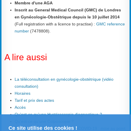
Membre d'une AGA
Inscrit au General Medical Council (GMC) de Londres
en Gynécologie-Obstétrique depuis le 10 juillet 2014
(Full registration with a licence to practise) :
GMC reference
number
(7478808).
A lire aussi
La téléconsultation en gynécologie-obstétrique (vidéo
consultation)
Horaires
Tarif et prix des actes
Accès
Qu'est-ce qu'une Hystéroscopie diagnostique ?
Qu'est-ce qu'une Colposcopie ?
Ce site utilise des cookies !
Troubles des règles et vaccin anti-COVID-19 : mise au point