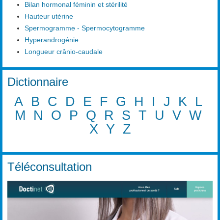
Bilan hormonal féminin et stérilité
Hauteur utérine
Spermogramme - Spermocytogramme
Hyperandrogénie
Longueur crânio-caudale
Dictionnaire
A
B
C
D
E
F
G
H
I
J
K
L
M
N
O
P
Q
R
S
T
U
V
W
X
Y
Z
Téléconsultation