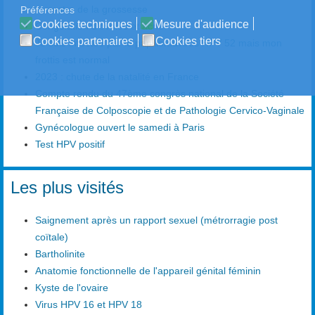
trimestre de la grossesse
Préférences
Cookies techniques
Mesure d'audience
Congélation d'ovules et acné
Cookies partenaires
Cookies tiers
Je suis infectée par le papillomavirus HPV 52 mais mon
frottis est normal
2023 : chute de la natalité en France
Compte rendu du 47ème congrès national de la Société
Française de Colposcopie et de Pathologie Cervico-Vaginale
Gynécologue ouvert le samedi à Paris
Test HPV positif
Les plus visités
Saignement après un rapport sexuel (métrorragie post
coïtale)
Bartholinite
Anatomie fonctionnelle de l'appareil génital féminin
Kyste de l'ovaire
Virus HPV 16 et HPV 18