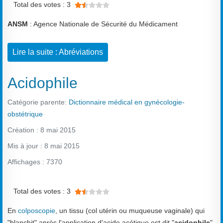
Total des votes : 3
ANSM
: Agence Nationale de Sécurité du Médicament
Lire la suite : Abréviations
Acidophile
Catégorie parente:
Dictionnaire médical en gynécologie-
obstétrique
Création : 8 mai 2015
Mis à jour : 8 mai 2015
Affichages : 7370
Vote utilisateur:
1.5
/
5
Total des votes : 3
En
colposcopie
, un tissu (col utérin ou muqueuse vaginale) qui
"blanchit" après l'application d'acide acétique est dit "
acidophile
".