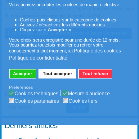
l’Assurance Maladie.
Vous pouvez accepter les cookies de manière élective :
En France, l'AMM est délivrée par l’Agence française de sécurité
du médicament et des produits de santé (ANSM).
Cochez puis cliquez sur la catégorie de cookies.
Activez / désactivez les différents cookies.
Cliquez sur «
Accepter
».
Lire la suite : AMM (Autorisation de mise sur le marché)
Votre choix sera enregistré pour une durée de 12 mois.
Vous pourriez toutefois modifier ou retirer votre
Politique des cookies
consetement à tout moment, ici.
Amniocentèse
Politique de confidentialité
Androgène
Annexectomie
Accepter
Tout accepter
Tout refuser
Annexes utérines
Préférences
Rechercher
Cookies techniques
Mesure d'audience
Cookies partenaires
Cookies tiers
Valider
Type 2 or more characters for results.
Derniers articles