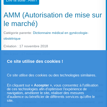
Lire la suite : AMH
AMM (Autorisation de mise sur
le marché)
Catégorie parente:
Dictionnaire médical en gynécologie-
obstétrique
Création : 17 novembre 2018
Mis à jour : 17 novembre 2018
Ce site utilise des cookies !
Affichages : 7287
Vote utilisateur:
2
/
5
Ce site utilise des cookies ou des technologies similaires.
Total des votes : 4
L’Autorisation de mise sur le marché (AMM) est un préalable
En cliquant sur «
Accepter
», vous consentez à l’utilisation
de ces technologies afin d'optimiser l’expérience de
obligatoire à toute possibilité de commercialisation d’une
navigation, améliorer le site, réaliser des mesures
spécialité pharmaceutique. Elle est également indispensable
d’audience ou bénéficier de différents services qu'offre le
site.
avant la demande d’inscription au remboursement par