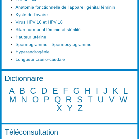
Anatomie fonctionnelle de l'appareil génital féminin
Kyste de l'ovaire
Virus HPV 16 et HPV 18
Bilan hormonal féminin et stérilité
Hauteur utérine
Spermogramme - Spermocytogramme
Hyperandrogénie
Longueur crânio-caudale
Dictionnaire
A
B
C
D
E
F
G
H
I
J
K
L
M
N
O
P
Q
R
S
T
U
V
W
X
Y
Z
Téléconsultation