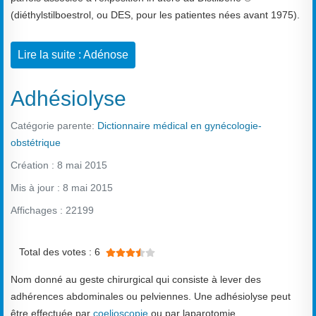
(diéthylstilboestrol, ou DES, pour les patientes nées avant 1975).
Lire la suite : Adénose
Adhésiolyse
Catégorie parente:
Dictionnaire médical en gynécologie-
obstétrique
Création : 8 mai 2015
Mis à jour : 8 mai 2015
Affichages : 22199
Vote utilisateur:
3.5
/
5
Total des votes : 6
Nom donné au geste chirurgical qui consiste à lever des
adhérences abdominales ou pelviennes. Une adhésiolyse peut
être effectuée par
coelioscopie
ou par laparotomie.