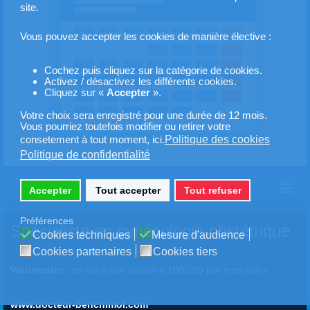
site.
Vous pouvez accepter les cookies de manière élective :
Cochez puis cliquez sur la catégorie de cookies.
Activez / désactivez les différents cookies.
Cliquez sur «
Accepter
».
Votre choix sera enregistré pour une durée de 12 mois.
Vous pourriez toutefois modifier ou retirer votre
Politique des cookies
consetement à tout moment, ici.
Politique de confidentialité
≡
Accepter
Tout accepter
Tout refuser
Préférences
Spécialiste en gynécologie-obstétrique
Cookies techniques
Mesure d'audience
Cookies partenaires
Cookies tiers
Webmaster
: ce site a été réalisé à 100/100 par mes soins
www.docteur-benchimol.com