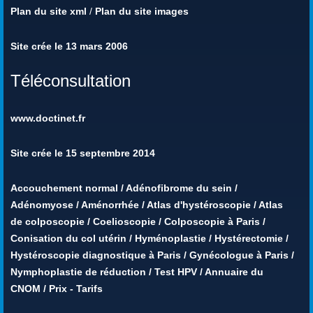
Plan du site xml
/
Plan du site images
Site crée le 13 mars 2006
Téléconsultation
www.doctinet.fr
Site crée le 15 septembre 2014
Accouchement normal
/
Adénofibrome du sein
/
Adénomyose
/
Aménorrhée
/
Atlas d'hystéroscopie
/
Atlas
de colposcopie
/
Coelioscopie
/
Colposcopie à Paris
/
Conisation du col utérin
/
Hyménoplastie
/
Hystérectomie
/
Hystéroscopie diagnostique à Paris
/
Gynécologue à Paris
/
Nymphoplastie de réduction
/
Test HPV
/
Annuaire du
CNOM
/
Prix - Tarifs