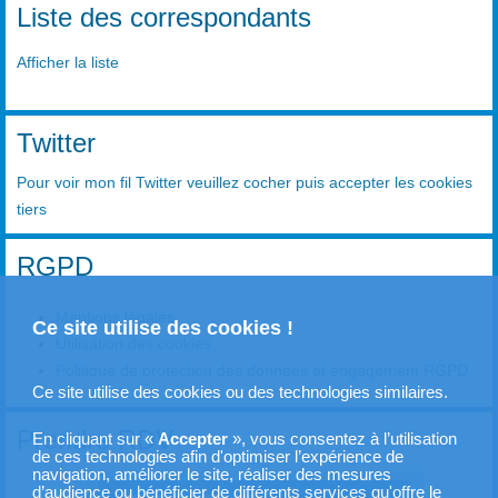
Liste des correspondants
Afficher la liste
Twitter
Pour voir mon fil Twitter veuillez cocher puis accepter les cookies
tiers
RGPD
Mentions légales
Ce site utilise des cookies !
Utilisation des cookies
Politique de protection des données et engagement RGPD
Ce site utilise des cookies ou des technologies similaires.
Prendre RDV
En cliquant sur «
Accepter
», vous consentez à l’utilisation
de ces technologies afin d'optimiser l’expérience de
navigation, améliorer le site, réaliser des mesures
d’audience ou bénéficier de différents services qu'offre le