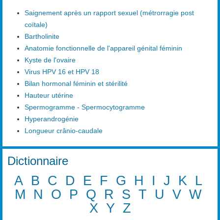
Saignement après un rapport sexuel (métrorragie post
coïtale)
Bartholinite
Anatomie fonctionnelle de l'appareil génital féminin
Kyste de l'ovaire
Virus HPV 16 et HPV 18
Bilan hormonal féminin et stérilité
Hauteur utérine
Spermogramme - Spermocytogramme
Hyperandrogénie
Longueur crânio-caudale
Dictionnaire
A
B
C
D
E
F
G
H
I
J
K
L
M
N
O
P
Q
R
S
T
U
V
W
X
Y
Z