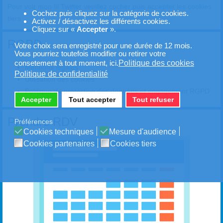
Pour voir mon fil Twitter veuillez cocher puis accepter les cookies
Cochez puis cliquez sur la catégorie de cookies.
tiers
Activez / désactivez les différents cookies.
Cliquez sur «
Accepter
».
RGPD
Votre choix sera enregistré pour une durée de 12 mois.
Vous pourriez toutefois modifier ou retirer votre
Politique des cookies
consetement à tout moment, ici.
Mentions légales
Politique de confidentialité
Utilisation des cookies
Politique de protection des données et engagement RGPD
Accepter
Tout accepter
Tout refuser
Prendre RDV
Préférences
Cookies techniques
Mesure d'audience
Cookies partenaires
Cookies tiers