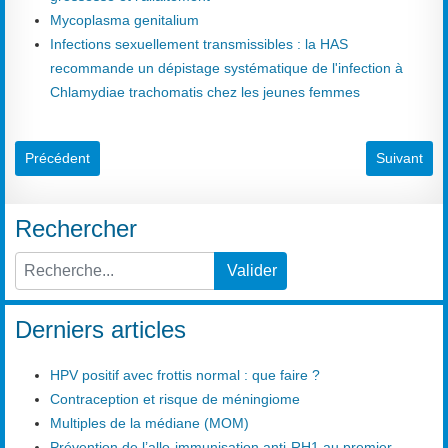
Mycoplasma genitalium
Infections sexuellement transmissibles : la HAS
recommande un dépistage systématique de l'infection à
Chlamydiae trachomatis chez les jeunes femmes
Article précédent : Multiples de la médiane (MOM)
Article sui
Précédent
Suivant
Rechercher
Valider
Type 2 or more characters for results.
Derniers articles
HPV positif avec frottis normal : que faire ?
Contraception et risque de méningiome
Multiples de la médiane (MOM)
Prévention de l’allo-immunisation anti-RH1 au premier