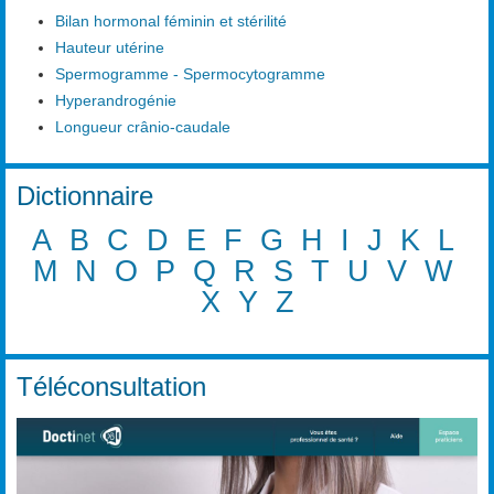
Bilan hormonal féminin et stérilité
Hauteur utérine
Spermogramme - Spermocytogramme
Hyperandrogénie
Longueur crânio-caudale
Dictionnaire
A
B
C
D
E
F
G
H
I
J
K
L
M
N
O
P
Q
R
S
T
U
V
W
X
Y
Z
Téléconsultation