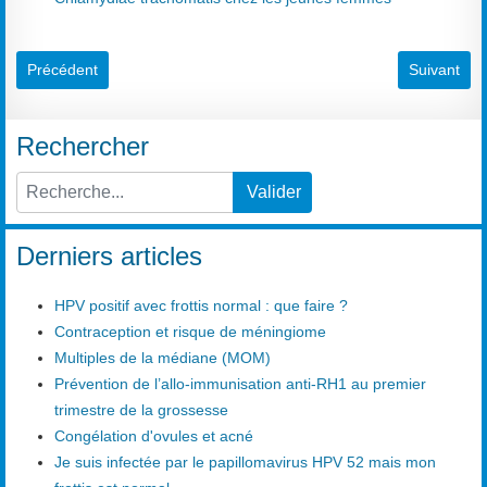
Article précédent : Dépistage de la trisomie 21
Article suiv
Précédent
Suivant
Rechercher
Valider
Type 2 or more characters for results.
Derniers articles
HPV positif avec frottis normal : que faire ?
Contraception et risque de méningiome
Multiples de la médiane (MOM)
Prévention de l’allo-immunisation anti-RH1 au premier
trimestre de la grossesse
Congélation d'ovules et acné
Je suis infectée par le papillomavirus HPV 52 mais mon