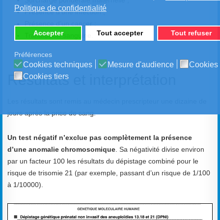
Surcharge pondérale maternelle ;
Politique de confidentialité
Présence d’une infection ;
Présence d’un cancer ;
Accepter
Tout accepter
Tout refuser
Transfusion sanguine.
Préférences
Cookies techniques
Mesure d'audience
Cookies 
Résultats et interprétation
Cookies tiers
Les résultats sont remis au médecin prescripteur une dizaine de
jours après la prise de sang.
Un test négatif n’exclue pas complètement la présence
d’une anomalie chromosomique
. Sa négativité divise environ
par un facteur 100 les résultats du dépistage combiné pour le
risque de trisomie 21 (par exemple, passant d’un risque de 1/100
à 1/10000).