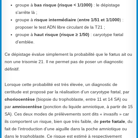
groupe à
bas risque (risque < 1/1000)
: le dépistage
s'arrête là ;
groupe à
risque intermédiaire
(
entre 1/51 et 1/1000
) :
proposer le test ADN libre circulant de la T21 ;
groupe à
haut risque (risque ≥ 1/50)
: caryotype fœtal
d'emblée.
Ce dépistage évalue simplement la probabilité que le fœtus ait ou
non une trisomie 21. Il ne permet pas de poser un diagnostic
définitif.
Lorsque cette probabilité est très élevée, un diagnostic de
certitude est proposé par la réalisation d’un caryotype fœtal, par
choriocentèse
(biopsie du trophoblaste, entre 11 et 14 SA) ou
par
amniocentèse
(ponction du liquide amniotique, à partir de 15
SA). Ces deux modes de prélèvements sont dits « invasifs » car
ils comportent un risque, bien que très faible, de
perte fœtale
, du
fait de l’introduction d’une aiguille dans la poche amniotique ou
dans le trophoblaste. Ce risque est estimé à respectivement