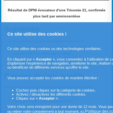
Résultat de DPNI évocateur d'une Trisomie 21, confirmée
plus tard par amniocentèse
Avantages
Ce site utilise des cookies !
Il s’agit d’un examen très fiable et non invasif ;
Il peut être effectué sur les grossesses multiples,
Ce site utilise des cookies ou des technologies similaires.
contrairement au dépistage combiné.
En cliquant sur «
Accepter
», vous consentez à l’utilisation de c
d'optimiser l’expérience de navigation, améliorer le site, réalis
ou bénéficier de différents services qu'offre le site.
Risques de faux positifs
Vous pouvez accepter les cookies de manière élective :
Certains facteurs augmentent le risque d’un faux positif :
Cochez puis cliquez sur la catégorie de cookies.
Activez / désactivez les différents cookies.
Cliquez sur «
Accepter
».
Présence d’une mosaïque placentaire ;
Votre choix sera enregistré pour une durée de 12 mois. Vous pour
Présence d’un jumeau évanescent ;
Politique des c
ou retirer votre consetement à tout moment, ici.