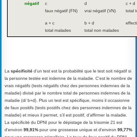
négatif
c
d
c + d
faux négatif (FN)
vrai négatif (VN)
total 
a + c
b + d
effecti
total malades
total non malades
La
spécificité
d’un test est la probabilité que le test soit négatif si
la personne testée est indemne de la maladie. C’est le nombre de
vrais négatifs (tests négatifs chez des personnes indemnes de la
maladie) divisé par le nombre total de personnes indemnes de la
maladie (d/ b+d). Plus un test est spécifique, moins il occasionne
de faux positifs (tests positifs chez des personnes indemnes de la
maladie) et mieux il permet, s’il est positif, d’affirmer la maladie.
La spécificité du DPNI pour le dépistage de la trisomie 21 est
d’environ
99,91%
pour une grossesse unique et d'environ
99,77%
pour une grossesse gémellaire. Le taux de faux positif du DPNI