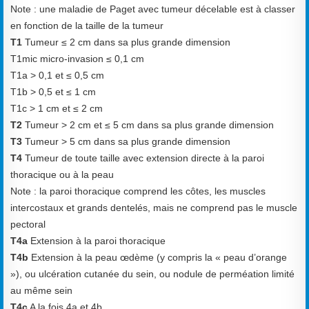
Note : une maladie de Paget avec tumeur décelable est à classer
en fonction de la taille de la
tumeur
T1
Tumeur ≤ 2 cm dans sa plus grande dimension
T1mic micro-invasion ≤ 0,1 cm
T1a > 0,1 et ≤ 0,5 cm
T1b > 0,5 et ≤ 1 cm
T1c > 1 cm et ≤ 2 cm
T2
Tumeur > 2 cm et ≤ 5 cm dans sa plus grande dimension
T3
Tumeur > 5 cm dans sa plus grande dimension
T4
Tumeur de toute taille avec extension directe à la paroi
thoracique ou à la peau
Note : la paroi thoracique comprend les côtes, les muscles
intercostaux et grands dentelés, mais ne
comprend pas le muscle
pectoral
T4a
Extension à la paroi thoracique
T4b
Extension à la peau œdème (y compris la « peau d’orange
»), ou ulcération cutanée du sein, ou
nodule de perméation limité
au même sein
T4c
A la fois 4a et 4b