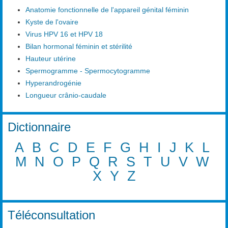
Anatomie fonctionnelle de l'appareil génital féminin
Kyste de l'ovaire
Virus HPV 16 et HPV 18
Bilan hormonal féminin et stérilité
Hauteur utérine
Spermogramme - Spermocytogramme
Hyperandrogénie
Longueur crânio-caudale
Dictionnaire
A
B
C
D
E
F
G
H
I
J
K
L
M
N
O
P
Q
R
S
T
U
V
W
X
Y
Z
Téléconsultation