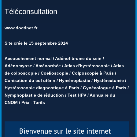
Téléconsultation
www.doctinet.fr
Site crée le 15 septembre 2014
Accouchement normal
/
Adénofibrome du sein
/
Adénomyose
/
Aménorrhée
/
Atlas d'hystéroscopie
/
Atlas
de colposcopie
/
Coelioscopie
/
Colposcopie à Paris
/
Conisation du col utérin
/
Hyménoplastie
/
Hystérectomie
/
Hystéroscopie diagnostique à Paris
/
Gynécologue à Paris
/
Nymphoplastie de réduction
/
Test HPV
/
Annuaire du
CNOM
/
Prix - Tarifs