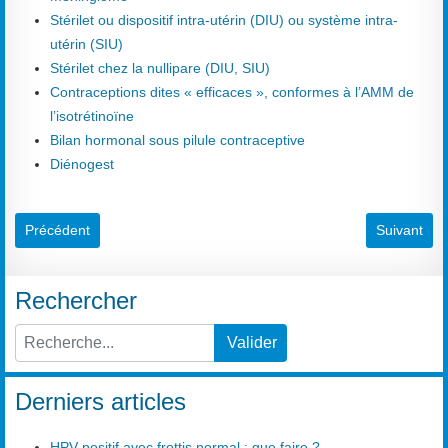
Stérilet ou dispositif intra-utérin (DIU) ou système intra-
utérin (SIU)
Stérilet chez la nullipare (DIU, SIU)
Contraceptions dites « efficaces », conformes à l’AMM de
l’isotrétinoïne
Bilan hormonal sous pilule contraceptive
Diénogest
Article précédent : Incubation (période d')
Article suiv
Précédent
Suivant
Rechercher
Valider
Type 2 or more characters for results.
Derniers articles
HPV positif avec frottis normal : que faire ?