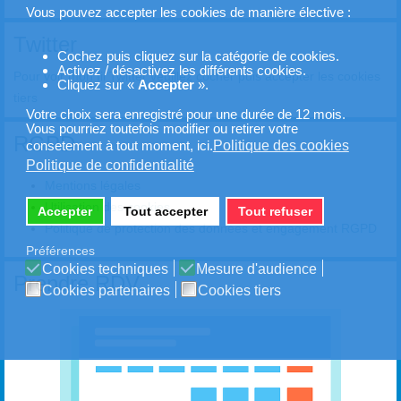
Vous pouvez accepter les cookies de manière élective :
Twitter
Cochez puis cliquez sur la catégorie de cookies.
Activez / désactivez les différents cookies.
Pour voir mon fil Twitter veuillez cocher puis accepter les cookies
Cliquez sur «
Accepter
».
tiers
Votre choix sera enregistré pour une durée de 12 mois.
Vous pourriez toutefois modifier ou retirer votre
RGPD
Politique des cookies
consetement à tout moment, ici.
Politique de confidentialité
Mentions légales
Utilisation des cookies
Accepter
Tout accepter
Tout refuser
Politique de protection des données et engagement RGPD
Préférences
Cookies techniques
Mesure d'audience
Prendre RDV
Cookies partenaires
Cookies tiers