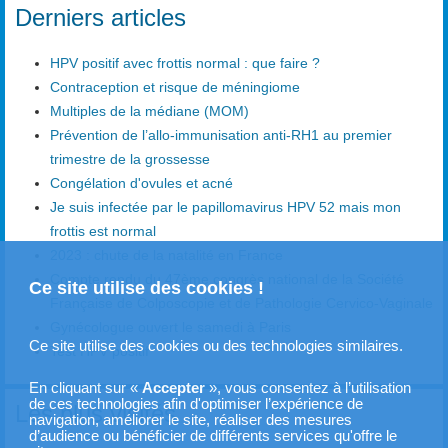
Derniers articles
HPV positif avec frottis normal : que faire ?
Contraception et risque de méningiome
Multiples de la médiane (MOM)
Prévention de l’allo-immunisation anti-RH1 au premier
trimestre de la grossesse
Congélation d'ovules et acné
Je suis infectée par le papillomavirus HPV 52 mais mon
frottis est normal
2023 : chute de la natalité en France
Compte rendu du 47ème congrès national de la Société
Ce site utilise des cookies !
Française de Colposcopie et de Pathologie Cervico-Vaginale
Gynécologue ouvert le samedi à Paris
Ce site utilise des cookies ou des technologies similaires.
Test HPV positif
En cliquant sur «
Accepter
», vous consentez à l’utilisation
de ces technologies afin d'optimiser l’expérience de
Les plus visités
navigation, améliorer le site, réaliser des mesures
d’audience ou bénéficier de différents services qu'offre le