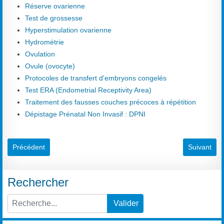
Réserve ovarienne
Test de grossesse
Hyperstimulation ovarienne
Hydrométrie
Ovulation
Ovule (ovocyte)
Protocoles de transfert d'embryons congelés
Test ERA (Endometrial Receptivity Area)
Traitement des fausses couches précoces à répétition
Dépistage Prénatal Non Invasif : DPNI
Article précédent : Courbe de température - Courbe ménothermiq
Article sui
Précédent
Suivant
Rechercher
Valider
Type 2 or more characters for results.