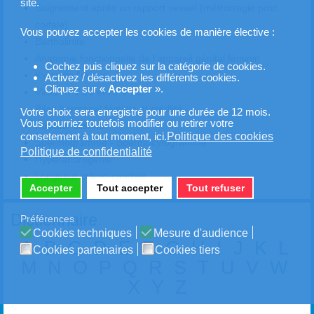
site.
Saignement après un rapport sexuel (métrorragie post
coïtale)
Vous pouvez accepter les cookies de manière élective :
Bartholinite
Anatomie fonctionnelle de l'appareil génital féminin
Cochez puis cliquez sur la catégorie de cookies.
Kyste de l'ovaire
Activez / désactivez les différents cookies.
Cliquez sur «
Accepter
».
Virus HPV 16 et HPV 18
Bilan hormonal féminin et stérilité
Votre choix sera enregistré pour une durée de 12 mois.
Vous pourriez toutefois modifier ou retirer votre
Hauteur utérine
Politique des cookies
consetement à tout moment, ici.
Spermogramme - Spermocytogramme
Politique de confidentialité
Hyperandrogénie
Longueur crânio-caudale
Accepter
Tout accepter
Tout refuser
Dictionnaire
Préférences
Cookies techniques
Mesure d'audience
A
B
C
D
E
F
G
H
I
J
K
L
Cookies partenaires
Cookies tiers
M
N
O
P
Q
R
S
T
U
V
W
X
Y
Z