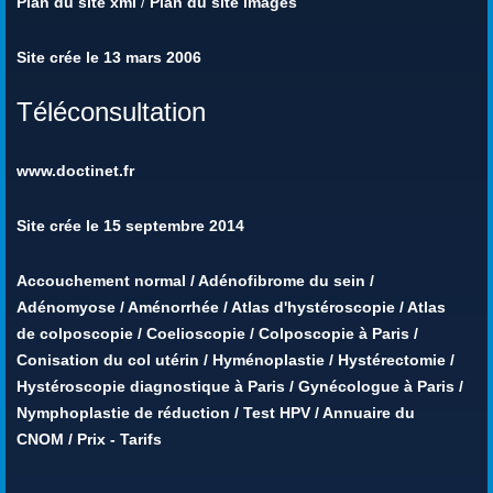
Plan du site xml
/
Plan du site images
Site crée le 13 mars 2006
Téléconsultation
www.doctinet.fr
Site crée le 15 septembre 2014
Accouchement normal
/
Adénofibrome du sein
/
Adénomyose
/
Aménorrhée
/
Atlas d'hystéroscopie
/
Atlas
de colposcopie
/
Coelioscopie
/
Colposcopie à Paris
/
Conisation du col utérin
/
Hyménoplastie
/
Hystérectomie
/
Hystéroscopie diagnostique à Paris
/
Gynécologue à Paris
/
Nymphoplastie de réduction
/
Test HPV
/
Annuaire du
CNOM
/
Prix - Tarifs