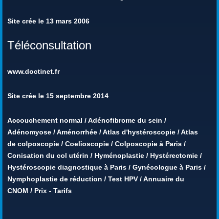
Site crée le 13 mars 2006
Téléconsultation
www.doctinet.fr
Site crée le 15 septembre 2014
Accouchement normal
/
Adénofibrome du sein
/
Adénomyose
/
Aménorrhée
/
Atlas d'hystéroscopie
/
Atlas
de colposcopie
/
Coelioscopie
/
Colposcopie à Paris
/
Conisation du col utérin
/
Hyménoplastie
/
Hystérectomie
/
Hystéroscopie diagnostique à Paris
/
Gynécologue à Paris
/
Nymphoplastie de réduction
/
Test HPV
/
Annuaire du
CNOM
/
Prix - Tarifs