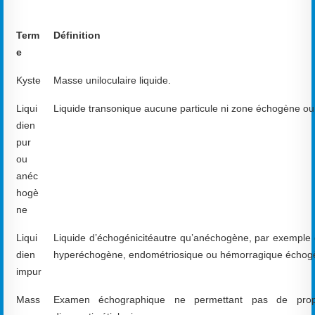
Term
Définition
e
Kyste
Masse uniloculaire liquide.
Liqui
Liquide transonique aucune particule ni zone échogène ou 
dien
pur
ou
anéc
hogè
ne
Liqui
Liquide d’échogénicitéautre qu’anéchogène, par exemple
dien
hyperéchogène, endométriosique ou hémorragique échog
impur
Mass
Examen échographique ne permettant pas de pro