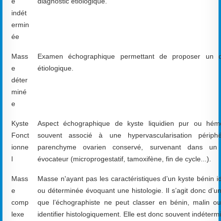
e
diagnostic étiologique.
indét
ermin
ée
Mass
Examen échographique permettant de proposer un di
e
étiologique.
déter
miné
e
Kyste
Aspect échographique de kyste liquidien pur ou hém
Fonct
souvent associé à une hypervascularisation périphé
ionne
parenchyme ovarien conservé, survenant dans un 
l
évocateur (microprogestatif, tamoxifène, fin de cycle...).
Mass
Masse n'ayant pas les caractéristiques d’un kyste bénin id
e
ou déterminée évoquant une histologie. Il s’agit donc d’
comp
que l’échographiste ne peut classer en bénin, malin o
lexe
identifier histologiquement. Elle est donc souvent indéterm