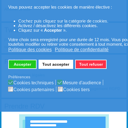
Vous pouvez accepter les cookies de manière élective :
Afficher la liste
Cochez puis cliquez sur la catégorie de cookies.
Activez / désactivez les différents cookies.
Twitter
Cliquez sur «
Accepter
».
Votre choix sera enregistré pour une durée de 12 mois. Vous pou
Pour voir mon fil Twitter veuillez cocher puis accepter les cookies
toutefois modifier ou retirer votre consetement à tout moment, ici
tiers
Politique des cookies
Politique de confidentialité
RGPD
Accepter
Tout accepter
Tout refuser
Mentions légales
Préférences
Utilisation des cookies
Cookies techniques
Mesure d'audience
Politique de protection des données et engagement RGPD
Cookies partenaires
Cookies tiers
Prendre RDV