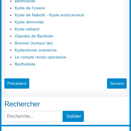
Bartholinite
Kyste de l'ovaire
Kyste de Naboth - Kyste endocervical
Kyste dermoïde
Kyste sébacé
Glandes de Bartholin
Brenner (tumeur de)
Kystectomie ovarienne
Le compte rendu opératoire
Bartholinite
Article précédent : Terminologie du système Bethesda 2001
Article sui
Précédent
Suivant
Rechercher
Valider
Type 2 or more characters for results.