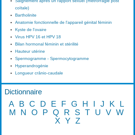
Saignement après un rapport sexuel (métrorragie post
coïtale)
Bartholinite
Anatomie fonctionnelle de l'appareil génital féminin
Kyste de l'ovaire
Virus HPV 16 et HPV 18
Bilan hormonal féminin et stérilité
Hauteur utérine
Spermogramme - Spermocytogramme
Hyperandrogénie
Longueur crânio-caudale
Dictionnaire
A
B
C
D
E
F
G
H
I
J
K
L
M
N
O
P
Q
R
S
T
U
V
W
X
Y
Z