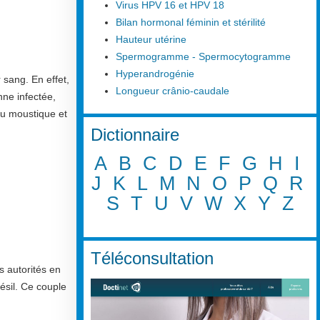
Virus HPV 16 et HPV 18
Bilan hormonal féminin et stérilité
Hauteur utérine
Spermogramme - Spermocytogramme
Hyperandrogénie
 sang. En effet,
Longueur crânio-caudale
nne infectée,
 du moustique et
Dictionnaire
A
B
C
D
E
F
G
H
I
J
K
L
M
N
O
P
Q
R
S
T
U
V
W
X
Y
Z
Téléconsultation
s autorités en
ésil. Ce couple