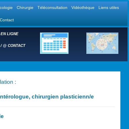
cologie
Chirurgie
Téléconsultation
Vidéothèque
Liens utiles
Contact
 EN LIGNE
 /
@
CONTACT
ation :
érologue, chirurgien plasticien
n/e
le