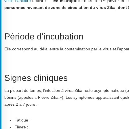
veille sanitaire
déclare : "
En métropole
: entre le 1
janvier et l
personnes revenant de zone de circulation du virus Zika, dont
Période d'incubation
Elle correspond au délai entre la contamination par le virus et l’ap
Signes cliniques
La plupart du temps, l’infection à virus Zika reste asymptomatique (
bénins (appelés « Fièvre Zika »). Les symptômes apparaissant quelq
après 2 à 7 jours :
Fatigue ;
Fièvre ;