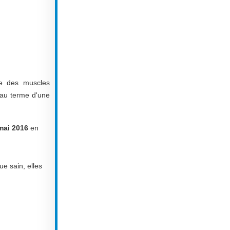
ie des muscles
i au terme d'une
ai 2016
en
e sain, elles