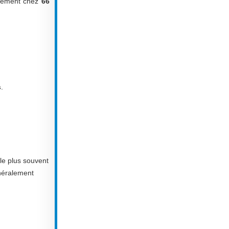
iquement chez
66
s
.
le plus souvent
énéralement