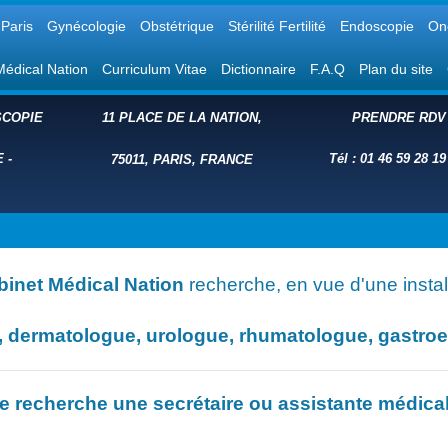
Paris
Gynécologie
Obstétrique
Stérilité Fertilité
Endoscopie
On
Médical Nation
Curriculum Vitae
Dictionnaire
F.A.Q
Plan du site
COPIE
11 PLACE DE LA NATION,
PRENDRE RDV
E
-
Tél : 01 46 59 28 19
75011, PARIS, FRANCE
binet Médical Nation
recherche, en vue d'une install
dermatologue, urologue, rhumatologue, gastroent
e recherche une secrétaire ou assistante médica