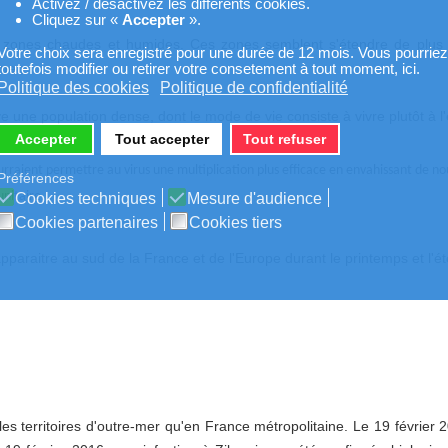
Activez / désactivez les différents cookies.
Cliquez sur «
Accepter
».
 zones chaudes et humides. Ces zones semblent s'étendre de plus 
Votre choix sera enregistré pour une durée de 12 mois. Vous pourriez
ue ;
toutefois modifier ou retirer votre consetement à tout moment, ici.
Politique des cookies
Politique de confidentialité
e une population dense, dont le mode de vie consiste à vivre plutôt à l'
Accepter
Tout accepter
Tout refuser
rraient permettre au virus une multiplication plus efficace en envahissant de no
Préférences
nitaire.
Cookies techniques
Mesure d'audience
Cookies partenaires
Cookies tiers
paraitre au sud de la France et de l'Europe durant le printemps et l'é
es territoires d'outre-mer qu'en France métropolitaine. Le 19 février 2