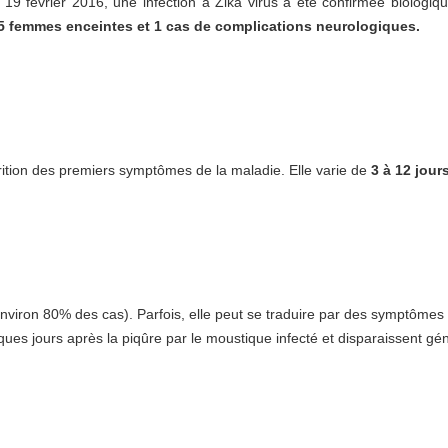
e 19 février 2016, une infection à Zika virus a été confirmée biolog
 5 femmes enceintes et 1 cas de complications neurologiques.
parition des premiers symptômes de la maladie. Elle varie de
3 à 12 jour
environ 80% des cas). Parfois, elle peut se traduire par des symptômes 
ues jours après la piqûre par le moustique infecté et disparaissent g