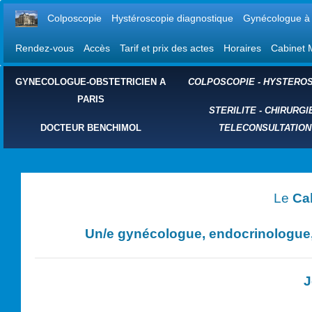
Colposcopie
Hystéroscopie diagnostique
Gynécologue à 
Rendez-vous
Accès
Tarif et prix des actes
Horaires
Cabinet 
GYNECOLOGUE-OBSTETRICIEN A
COLPOSCOPIE
-
HYSTEROS
PARIS
STERILITE
-
CHIRURGI
DOCTEUR BENCHIMOL
TELECONSULTATION
Le
Ca
Un/e
gynécologue, endocrinologue, 
J