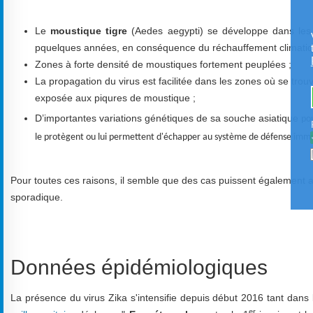
Le
moustique tigre
(Aedes aegypti) se développe dans les
pquelques années, en conséquence du réchauffement climatiq
Zones à forte densité de moustiques fortement peuplées ;
La propagation du virus est facilitée dans les zones où se trouv
exposée aux piqures de moustique ;
D’importantes variations génétiques de sa souche asiatique
pou
le protègent ou lui permettent d'échapper au système de défense immu
Pour toutes ces raisons, il semble que des cas puissent également ap
sporadique.
Données épidémiologiques
La présence du virus Zika s'intensifie depuis début 2016 tant dans l
er