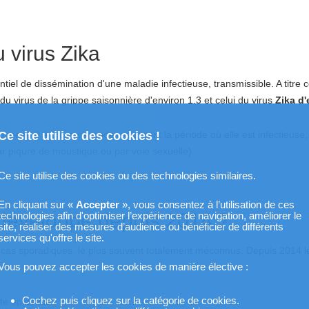
 virus Zika
tiel de dissémination d'une maladie infectieuse, transmissible. A titre c
du virus de la grippe saisonnière d'environ 1,3 et celui du virus
Zika d'
oyenne 3 à 6 cas secondaires durant la période où elle est infectieuse,
Ce site utilise des cookies !
 piqure de moustique ou par voie sexuelle).
Ce site utilise des cookies ou des technologies similaires.
En cliquant sur «
Accepter
», vous consentez à l’utilisation de ces
 développe depuis 2014 ?
technologies afin d'optimiser l’expérience de navigation, améliorer le
site, réaliser des mesures d’audience ou bénéficier de différents
services qu'offre le site.
es cas sporadiques, le plus souvent totalement méconnus. Depuis 2014 l
mie.
Vous pouvez accepter les cookies de manière élective :
Cochez puis cliquez sur la catégorie de cookies.
te épidémie :