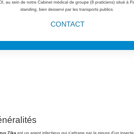
I, au sein de notre Cabinet médical de groupe (8 praticiens) situé à P
standing, bien desservi par les transports publics.
CONTACT
néralités
irus Zika
est un agent infectieux qui s’attrape par la piqure d'un insecte