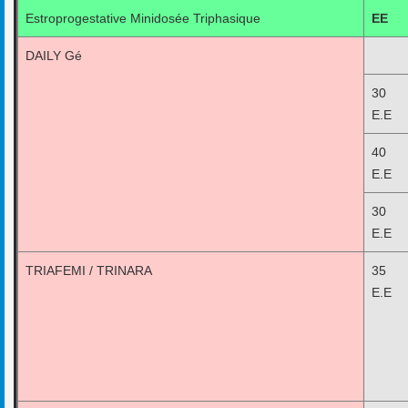
Estroprogestative Minidosée Triphasique
EE
DAILY Gé
30 
E.E
40 
E.E
30 
E.E
TRIAFEMI / TRINARA
35 
E.E