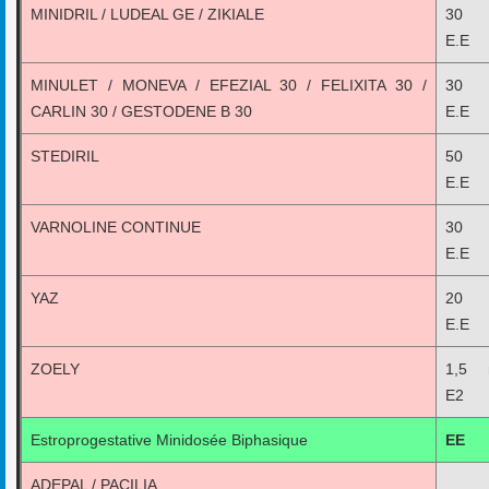
MINIDRIL / LUDEAL GE / ZIKIALE
30 
E.E
MINULET / MONEVA / EFEZIAL 30 / FELIXITA 30 /
30 
CARLIN 30 / GESTODENE B 30
E.E
STEDIRIL
50 
E.E
VARNOLINE CONTINUE
30 
E.E
YAZ
20 
E.E
ZOELY
1,5 
E2
Estroprogestative Minidosée Biphasique
EE
ADEPAL / PACILIA