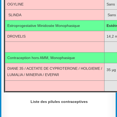
OGYLINE
Sans
SLINDA
Sans
Estroprogestative Minidosée Monophasique
Estétr
DROVELIS
14,2 
Contraception hors AMM, Monophasique
DIANE 35 / ACETATE DE CYPROTERONE / HOLGIEME /
35 µg
LUMALIA / MINERVA / EVEPAR
Liste des pilules contraceptives