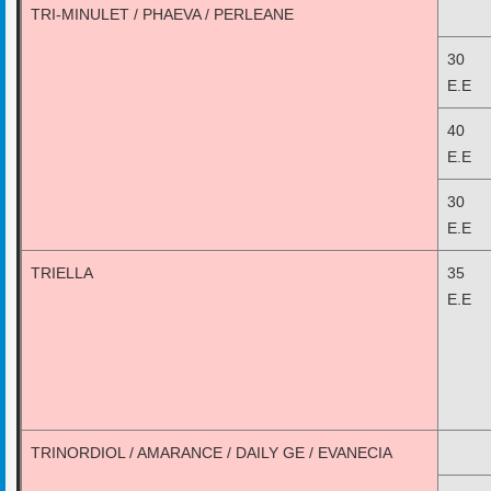
TRI-MINULET / PHAEVA / PERLEANE
30 
E.E
40 
E.E
30 
E.E
TRIELLA
35 
E.E
TRINORDIOL / AMARANCE / DAILY GE / EVANECIA