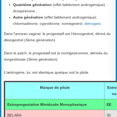
Quatrième génération
(effet faiblement androgénique) :
drospirénone ;
Autre génération
(effet faiblement androgénique) :
chlormadinone, cyprotérone, nomégestrol,
diénogest
.
Dans l'anneau vaginal, le progestatif est l'étonogestrel, dérivé du
désogestrel (3ème génération).
Dans le patch, le progestatif est la norelgestromine, dérivée du
norgestimate (3ème génération).
L’œstrogène, lui, est identique quelque soit la pilule.
Marque de pilule
Estr
ne
Estroprogestative Minidosée Monophasique
EE
BELARA
30 