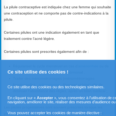
La pilule contraceptive est indiquée chez une femme qui souhaite
une contraception et ne comporte pas de contre-indications à la
pilule.
Certaines pilules ont une indication également en tant que
traitement contre l’acné légère.
Certaines pilules sont prescrites également afin de :
Régulariser le cycle menstruel en cas d’
aménorrhée
ou de
Ce site utilise des cookies !
spanioménorrhée après un bilan hormonal ;
Traiter des ménométrorragies (ménométrorragies
fonctionnelles ;
adénomyose
; fibromes utérins) afin de
Ce site utilise des cookies ou des technologies similaires.
diminuer l’abondance des règles, après un bilan médical ;
Traiter le syndrome prémenstruel.
En cliquant sur «
Accepter
», vous consentez à l’utilisation de c
navigation, améliorer le site, réaliser des mesures d’audience ou b
Les pilules progestatives sont souvent prescrites lorsque les
Vous pouvez accepter les cookies de manière élective :
pilules oestro-progestatives sont contre-indiquées. Elles sont