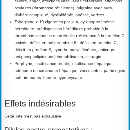
sévère, angor, affections vasculaires cérébrales, affections
oculaires (thrombose rétinienne), migraine avec aura,
diabète compliqué, dyslipidémie, obésité, varices.
Tabagisme > 10 cigarettes par jour, dyslipoprotéinémie
héréditaire, prédisposition héréditaire probable à la
thrombose veineuse ou artérielle (résistance à la protéine C
activée, déficit en antithrombine III, déficit en protéine C,
déficit en protéine S, hyperhomocystéinémie, anticorps
antiphospholipidiques) immobilisation, chirurgie.
Porphyrie, insuffisance rénale, insuffisance hépatique,
adénome ou carcinome hépatique, vascularites, pathologies
auto-immunes, tumeur hypophysaire.
Effets indésirables
Cette liste n’est pas exhaustive :
Pilules oestro-progestatives :