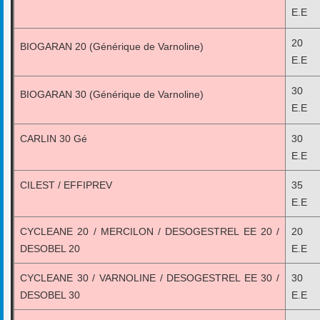
E.E
20 
BIOGARAN 20 (Générique de Varnoline)
E.E
30 
BIOGARAN 30 (Générique de Varnoline)
E.E
CARLIN 30 Gé
30 
E.E
CILEST / EFFIPREV
35 
E.E
CYCLEANE 20 / MERCILON / DESOGESTREL EE 20 /
20 
DESOBEL 20
E.E
CYCLEANE 30 / VARNOLINE / DESOGESTREL EE 30 /
30 
DESOBEL 30
E.E