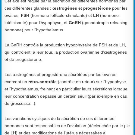
Cet axe est régulé par la sécrétion de différentes hormones par
ces différentes glandes :
œstrogènes
et
progestérone
pour les
ovaires,
FSH
(hormone folliculo-stimulante) et
LH
(hormone
lutéinisante) pour l'hypophyse, et
GnRH
(gonadotropin releasing
hormone) pour l'hypothalamus.
La GnRH contrôle la production hypophysaire de FSH et de LH,
qui contrôlent, à leur tour, la production ovarienne d'œstrogènes
et de progestérone.
Les œstrogènes et progestérone sécrétées par les ovaires
exercent un
rétro-contrôle
(contrôle en retour) sur l'hypophyse
et l'hypothalamus, freinant en particulier leurs sécrétions lorsque
leur concentration dépasse un certain seuil (par exemple en cas
de grossesse...).
Les variations cycliques de la sécrétion de ces différentes
hormones sont responsables de l'ovulation (déclenchée par le pic
de LH) et des modifications de l'utérus nécessaires à