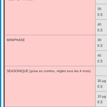
30 
E.E
40 
E.E
MINIPHASE
30 
E.E
40 
E.E
SEASONIQUE (prise en continu, règles tous les 4 mois)
30 μg
E.E
10 μg
E.E