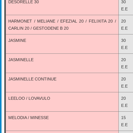
DESORELLE 30
30 
E.E
HARMONET / MELIANE / EFEZIAL 20 / FELIXITA 20 /
20 
CARLIN 20 / GESTODENE B 20
E.E
JASMINE
30 
E.E
JASMINELLE
20 
E.E
JASMINELLE CONTINUE
20 
E.E
LEELOO / LOVAVULO
20 
E.E
MELODIA / MINESSE
15 
E.E